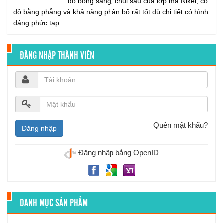
độ bóng sáng, chui sâu của lớp mạ Nikel, có
a
độ bằng phẳng và khả năng phân bố rất tốt dù chi tiết có hình
v
dáng phức tạp.
i
g
ĐĂNG NHẬP THÀNH VIÊN
a
t
i
o
n
Quên mật khẩu?
Đăng nhập bằng OpenID
DANH MỤC SẢN PHẨM