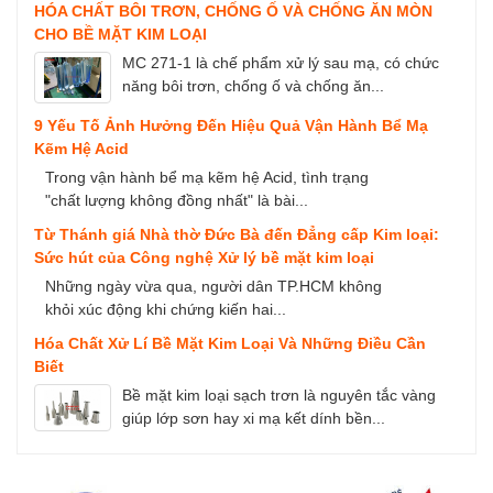
HÓA CHẤT BÔI TRƠN, CHỐNG Ố VÀ CHỐNG ĂN MÒN
CHO BỀ MẶT KIM LOẠI
MC 271-1 là chế phẩm xử lý sau mạ, có chức
năng bôi trơn, chống ố và chống ăn...
9 Yếu Tố Ảnh Hưởng Đến Hiệu Quả Vận Hành Bể Mạ
Kẽm Hệ Acid
Trong vận hành bể mạ kẽm hệ Acid, tình trạng
"chất lượng không đồng nhất" là bài...
Từ Thánh giá Nhà thờ Đức Bà đến Đẳng cấp Kim loại:
Sức hút của Công nghệ Xử lý bề mặt kim loại
Những ngày vừa qua, người dân TP.HCM không
khỏi xúc động khi chứng kiến hai...
Hóa Chất Xử Lí Bề Mặt Kim Loại Và Những Điều Cần
Biết
Bề mặt kim loại sạch trơn là nguyên tắc vàng
giúp lớp sơn hay xi mạ kết dính bền...