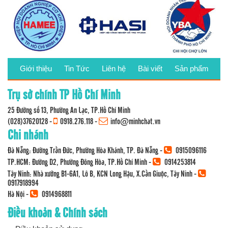
Giới thiệu
Tin Tức
Liên hệ
Bài viết
Sản phẩm
Trụ sở chính TP Hồ Chí Minh
25 Đường số 13, Phường An Lạc, TP.Hồ Chí Minh
(028)37620128
-
0918.276.118
-
info@minhchat.vn
Chi nhánh
Đà Nẵng: Đường Trần Đức, Phường Hòa Khánh, TP. Đà Nẵng -
0915096116
TP.HCM: Đường D2, Phường Đông Hòa, TP.Hồ Chí Minh -
0914253814
Tây Ninh: Nhà xưởng B1-6A1, Lô B, KCN Long Hậu, X.Cần Giuộc, Tây Ninh -
0917918994
Hà Nội -
0914968811
Điều khoản & Chính sách