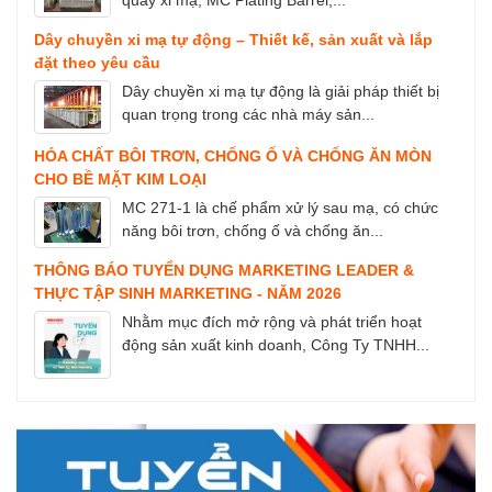
quay xi mạ, MC Plating Barrel,...
Dây chuyền xi mạ tự động – Thiết kế, sản xuất và lắp
đặt theo yêu cầu
Dây chuyền xi mạ tự động là giải pháp thiết bị
quan trọng trong các nhà máy sản...
HÓA CHẤT BÔI TRƠN, CHỐNG Ố VÀ CHỐNG ĂN MÒN
CHO BỀ MẶT KIM LOẠI
MC 271-1 là chế phẩm xử lý sau mạ, có chức
năng bôi trơn, chống ố và chống ăn...
THÔNG BÁO TUYỂN DỤNG MARKETING LEADER &
THỰC TẬP SINH MARKETING - NĂM 2026
Nhằm mục đích mở rộng và phát triển hoạt
động sản xuất kinh doanh, Công Ty TNHH...