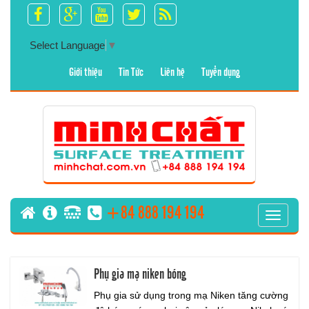
Select Language
▼
Giới thiệu
Tin Tức
Liên hệ
Tuyển dụng
+84 888 194 194
T
o
g
g
Phụ gia mạ niken bóng
l
e
Phụ gia sử dụng trong mạ Niken tăng cường
n