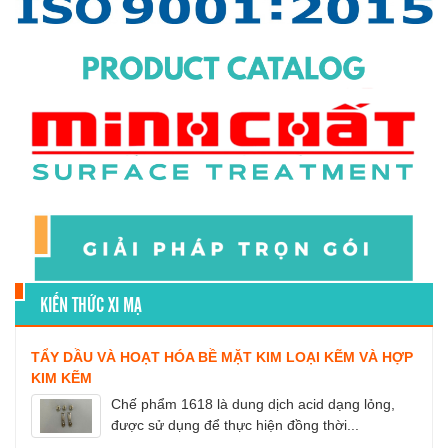
KIẾN THỨC XI MẠ
TẨY DẦU VÀ HOẠT HÓA BỀ MẶT KIM LOẠI KẼM VÀ HỢP
KIM KẼM
Chế phẩm 1618 là dung dịch acid dạng lỏng,
được sử dụng để thực hiện đồng thời...