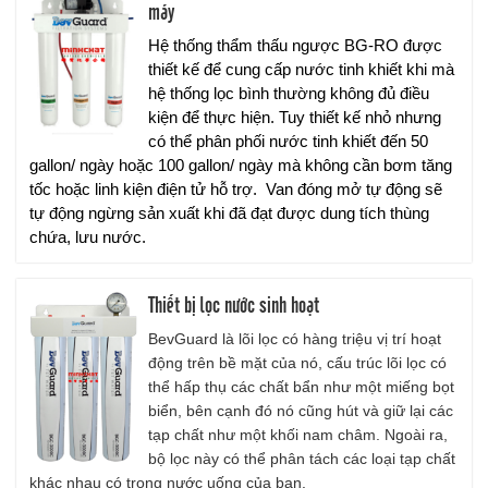
máy
Hệ thống thẩm thấu ngược BG-RO được
thiết kế để cung cấp nước tinh khiết khi mà
hệ thống lọc bình thường không đủ điều
kiện để thực hiện. Tuy thiết kế nhỏ nhưng
có thể phân phối nước tinh khiết đến 50
gallon/ ngày hoặc 100 gallon/ ngày mà không cần bơm tăng
tốc hoặc linh kiện điện tử hỗ trợ. Van đóng mở tự động sẽ
tự động ngừng sản xuất khi đã đạt được dung tích thùng
chứa, lưu nước.
Thiết bị lọc nước sinh hoạt
BevGuard là lõi lọc có hàng triệu vị trí hoạt
động trên bề mặt của nó, cấu trúc lõi lọc có
thể hấp thụ các chất bẩn như một miếng bọt
biển, bên cạnh đó nó cũng hút và giữ lại các
tạp chất như một khối nam châm. Ngoài ra,
bộ lọc này có thể phân tách các loại tạp chất
khác nhau có trong nước uống của bạn.