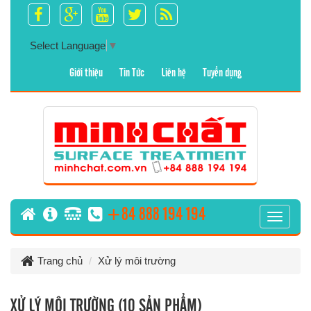
Select Language
▼
Giới thiệu
Tin Tức
Liên hệ
Tuyển dụng
+84 888 194 194
T
o
g
Trang chủ
Xử lý môi trường
g
l
e
XỬ LÝ MÔI TRƯỜNG (10 SẢN PHẨM)
n