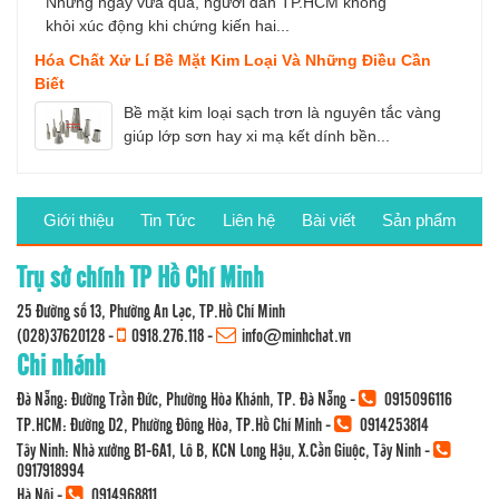
Những ngày vừa qua, người dân TP.HCM không
khỏi xúc động khi chứng kiến hai...
Hóa Chất Xử Lí Bề Mặt Kim Loại Và Những Điều Cần
Biết
Bề mặt kim loại sạch trơn là nguyên tắc vàng
giúp lớp sơn hay xi mạ kết dính bền...
Giới thiệu
Tin Tức
Liên hệ
Bài viết
Sản phẩm
Trụ sở chính TP Hồ Chí Minh
25 Đường số 13, Phường An Lạc, TP.Hồ Chí Minh
(028)37620128
-
0918.276.118
-
info@minhchat.vn
Chi nhánh
Đà Nẵng: Đường Trần Đức, Phường Hòa Khánh, TP. Đà Nẵng -
0915096116
TP.HCM: Đường D2, Phường Đông Hòa, TP.Hồ Chí Minh -
0914253814
Tây Ninh: Nhà xưởng B1-6A1, Lô B, KCN Long Hậu, X.Cần Giuộc, Tây Ninh -
0917918994
Hà Nội -
0914968811