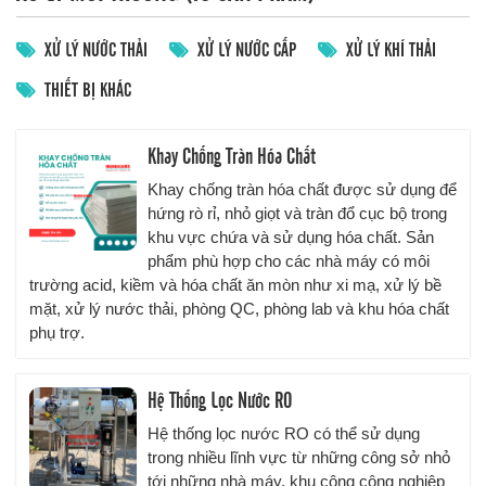
a
XỬ LÝ NƯỚC THẢI
XỬ LÝ NƯỚC CẤP
XỬ LÝ KHÍ THẢI
v
i
THIẾT BỊ KHÁC
g
a
t
Khay Chống Tràn Hóa Chất
i
o
Khay chống tràn hóa chất được sử dụng để
n
hứng rò rỉ, nhỏ giọt và tràn đổ cục bộ trong
khu vực chứa và sử dụng hóa chất. Sản
phẩm phù hợp cho các nhà máy có môi
trường acid, kiềm và hóa chất ăn mòn như xi mạ, xử lý bề
mặt, xử lý nước thải, phòng QC, phòng lab và khu hóa chất
phụ trợ.
Hệ Thống Lọc Nước RO
Hệ thống lọc nước RO có thể sử dụng
trong nhiều lĩnh vực từ những công sở nhỏ
tới những nhà máy, khu công công nghiệp