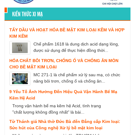
KIẾN THỨC XI MẠ
TẨY DẦU VÀ HOẠT HÓA BỀ MẶT KIM LOẠI KẼM VÀ HỢP
KIM KẼM
Chế phẩm 1618 là dung dịch acid dạng lỏng,
được sử dụng để thực hiện đồng thời...
HÓA CHẤT BÔI TRƠN, CHỐNG Ố VÀ CHỐNG ĂN MÒN
CHO BỀ MẶT KIM LOẠI
MC 271-1 là chế phẩm xử lý sau mạ, có chức
năng bôi trơn, chống ố và chống ăn...
9 Yếu Tố Ảnh Hưởng Đến Hiệu Quả Vận Hành Bể Mạ
Kẽm Hệ Acid
Trong vận hành bể mạ kẽm hệ Acid, tình trạng
"chất lượng không đồng nhất" là bài...
Từ Thánh giá Nhà thờ Đức Bà đến Đẳng cấp Kim loại:
Sức hút của Công nghệ Xử lý bề mặt kim loại