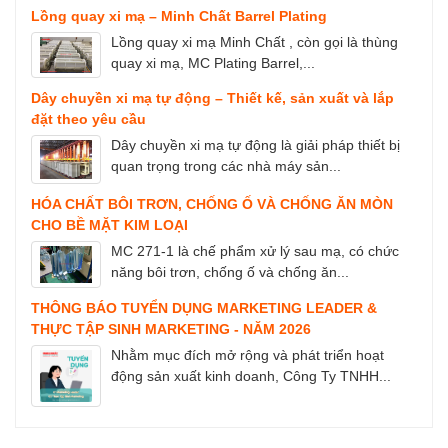
Lồng quay xi mạ – Minh Chất Barrel Plating
Lồng quay xi mạ Minh Chất , còn gọi là thùng
quay xi mạ, MC Plating Barrel,...
Dây chuyền xi mạ tự động – Thiết kế, sản xuất và lắp
đặt theo yêu cầu
Dây chuyền xi mạ tự động là giải pháp thiết bị
quan trọng trong các nhà máy sản...
HÓA CHẤT BÔI TRƠN, CHỐNG Ố VÀ CHỐNG ĂN MÒN
CHO BỀ MẶT KIM LOẠI
MC 271-1 là chế phẩm xử lý sau mạ, có chức
năng bôi trơn, chống ố và chống ăn...
THÔNG BÁO TUYỂN DỤNG MARKETING LEADER &
THỰC TẬP SINH MARKETING - NĂM 2026
Nhằm mục đích mở rộng và phát triển hoạt
động sản xuất kinh doanh, Công Ty TNHH...