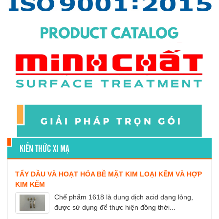
KIẾN THỨC XI MẠ
TẨY DẦU VÀ HOẠT HÓA BỀ MẶT KIM LOẠI KẼM VÀ HỢP
KIM KẼM
Chế phẩm 1618 là dung dịch acid dạng lỏng,
được sử dụng để thực hiện đồng thời...