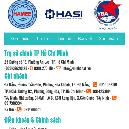
Giới thiệu
Tin Tức
Liên hệ
Bài viết
Sản phẩm
Trụ sở chính TP Hồ Chí Minh
25 Đường số 13, Phường An Lạc, TP.Hồ Chí Minh
(028)37620128
-
0918.276.118
-
info@minhchat.vn
Chi nhánh
Đà Nẵng: Đường Trần Đức, Phường Hòa Khánh, TP. Đà Nẵng -
0915096116
TP.HCM: Đường D2, Phường Đông Hòa, TP.Hồ Chí Minh -
0914253814
Tây Ninh: Nhà xưởng B1-6A1, Lô B, KCN Long Hậu, X.Cần Giuộc, Tây Ninh -
0917918994
Hà Nội -
0914968811
Điều khoản & Chính sách