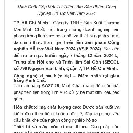
Minh Chất Góp Mặt Tại Triển Lãm Sản Phẩm Công
Nghiệp Hỗ Trợ Việt Nam 2024
TP. Hồ Chí Minh
– Công ty TNHH Sản Xuất Thương
Mại Minh Chất, một trong những doanh nghiệp tiên
phong trong lĩnh vực hóa chất và thiết bị ngành xi mạ,
đã chính thức tham gia
Triển lãm Sản phẩm Công
nghiệp Hỗ trợ Việt Nam 2024 (VSIF 2024)
. Sự kiện
diễn ra từ ngày
5 đến ngày 7 tháng 12 năm 2024
tại
Trung tâm Hội chợ và Triển lãm Sài Gòn (SECC),
số 799 Nguyễn Văn Linh, Quận 7, TP. Hồ Chí Minh
.
Công nghệ xi mạ hiện đại – Điểm nhấn tại gian
hàng Minh Chất
Tại gian hàng
AA27-28
, Minh Chất mang đến các giải
pháp tiên tiến trong lĩnh vực xử lý bề mặt kim loại, bao
gồm:
Hóa chất xi mạ chất lượng cao
: Được sản xuất và
kiểm định theo tiêu chuẩn quốc tế, đáp ứng mọi yêu
cầu khắt khe của ngành công nghiệp hỗ trợ.
Thiết bị và máy móc xi mạ tối ưu
: Cung cấp các