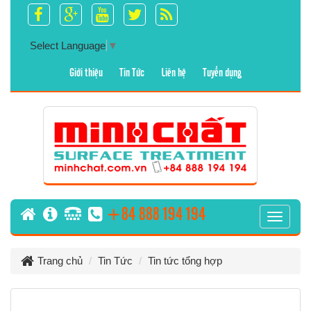
Select Language
▼
Giới thiệu
Tin Tức
Liên hệ
Tuyển dụng
+84 888 194 194
T
o
g
Trang chủ
Tin Tức
Tin tức tổng hợp
g
l
e
n