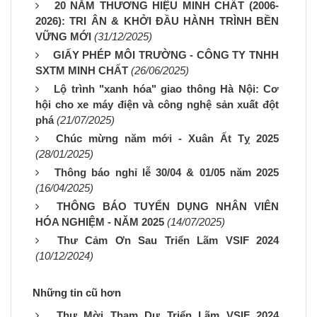
20 NĂM THƯƠNG HIỆU MINH CHẤT (2006-
2026): TRI ÂN & KHỞI ĐẦU HÀNH TRÌNH BỀN
VỮNG MỚI
(31/12/2025)
GIẤY PHÉP MÔI TRƯỜNG - CÔNG TY TNHH
SXTM MINH CHẤT
(26/06/2025)
Lộ trình "xanh hóa" giao thông Hà Nội: Cơ
hội cho xe máy điện và công nghệ sản xuất đột
phá
(21/07/2025)
Chúc mừng năm mới - Xuân Ất Tỵ 2025
(28/01/2025)
Thông báo nghỉ lễ 30/04 & 01/05 năm 2025
(16/04/2025)
THÔNG BÁO TUYỂN DỤNG NHÂN VIÊN
HÓA NGHIỆM - NĂM 2025
(14/07/2025)
Thư Cảm Ơn Sau Triển Lãm VSIF 2024
(10/12/2024)
Những tin cũ hơn
Thư Mời Tham Dự Triển Lãm VSIF 2024