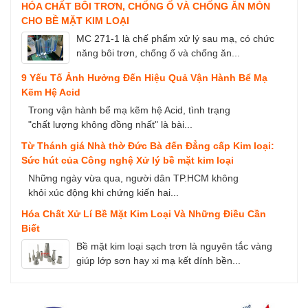
HÓA CHẤT BÔI TRƠN, CHỐNG Ố VÀ CHỐNG ĂN MÒN
CHO BỀ MẶT KIM LOẠI
MC 271-1 là chế phẩm xử lý sau mạ, có chức
năng bôi trơn, chống ố và chống ăn...
9 Yếu Tố Ảnh Hưởng Đến Hiệu Quả Vận Hành Bể Mạ
Kẽm Hệ Acid
Trong vận hành bể mạ kẽm hệ Acid, tình trạng
"chất lượng không đồng nhất" là bài...
Từ Thánh giá Nhà thờ Đức Bà đến Đẳng cấp Kim loại:
Sức hút của Công nghệ Xử lý bề mặt kim loại
Những ngày vừa qua, người dân TP.HCM không
khỏi xúc động khi chứng kiến hai...
Hóa Chất Xử Lí Bề Mặt Kim Loại Và Những Điều Cần
Biết
Bề mặt kim loại sạch trơn là nguyên tắc vàng
giúp lớp sơn hay xi mạ kết dính bền...