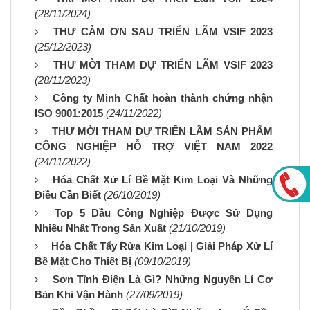
(28/11/2024)
THƯ CẢM ƠN SAU TRIỂN LÃM VSIF 2023
(25/12/2023)
THƯ MỜI THAM DỰ TRIỂN LÃM VSIF 2023
(28/11/2023)
Công ty Minh Chất hoàn thành chứng nhận
ISO 9001:2015
(24/11/2022)
THƯ MỜI THAM DỰ TRIỂN LÃM SẢN PHẨM
CÔNG NGHIỆP HỖ TRỢ VIỆT NAM 2022
(24/11/2022)
Hóa Chất Xử Lí Bề Mặt Kim Loại Và Những
Điều Cần Biết
(26/10/2019)
Top 5 Dầu Công Nghiệp Được Sử Dụng
Nhiều Nhất Trong Sản Xuất
(21/10/2019)
Hóa Chất Tẩy Rửa Kim Loại | Giải Pháp Xử Lí
Bề Mặt Cho Thiết Bị
(09/10/2019)
Sơn Tĩnh Điện Là Gì? Những Nguyên Lí Cơ
Bản Khi Vận Hành
(27/09/2019)