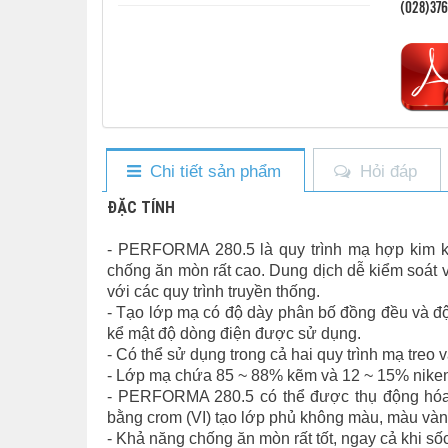
(028)37
Chi tiết sản phẩm
Hỏi đáp
ĐẶC TÍNH
- PERFORMA 280.5 là quy trình mạ hợp kim k
chống ăn mòn rất cao. Dung dịch dễ kiểm soát v
với các quy trình truyền thống.
- Tạo lớp mạ có độ dày phân bố đồng đều và độ 
kể mật độ dòng điện được sử dụng.
- Có thể sử dụng trong cả hai quy trình mạ treo 
- Lớp mạ chứa 85 ~ 88% kẽm và 12 ~ 15% nike
- PERFORMA 280.5 có thể được thụ động hóa c
bằng crom (VI) tạo lớp phủ không màu, màu vàn
- Khả năng chống ăn mòn rất tốt, ngay cả khi sốc