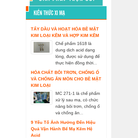
KIẾN THỨC XI MẠ
TẨY DẦU VÀ HOẠT HÓA BỀ MẶT
KIM LOẠI KẼM VÀ HỢP KIM KẼM
Chế phẩm 1618 là
dung dịch acid dạng
lỏng, được sử dụng để
thực hiện đồng thời...
HÓA CHẤT BÔI TRƠN, CHỐNG Ố
VÀ CHỐNG ĂN MÒN CHO BỀ MẶT
KIM LOẠI
MC 271-1 là chế phẩm
xử lý sau mạ, có chức
năng bôi trơn, chống ố
và chống ăn...
9 Yếu Tố Ảnh Hưởng Đến Hiệu
Quả Vận Hành Bể Mạ Kẽm Hệ
Acid