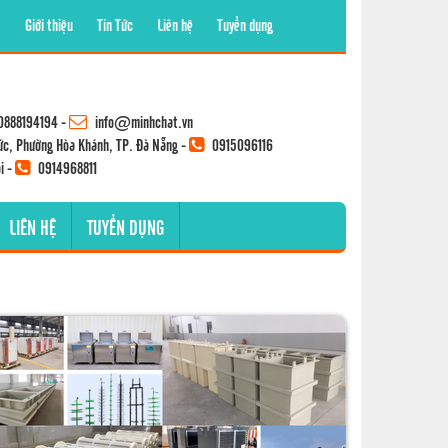
Giới thiệu
Tin Tức
Liên hệ
Tuyển dụng
0888194194
-
info@minhchat.vn
ức, Phường Hòa Khánh, TP. Đà Nẵng -
0915096116
i -
0914968811
LIÊN HỆ
TUYỂN DỤNG