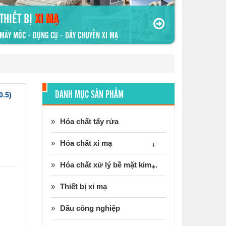
THIẾT BỊ
XI MẠ
MÁY MÓC - DỤNG CỤ - DÂY CHUYỀN XI MẠ
DANH MỤC SẢN PHẨM
.5)
Hóa chất tẩy rửa
Hóa chất xi mạ
+
Hóa chất xử lý bề mặt kim...
+
Thiết bị xi mạ
Dầu công nghiệp