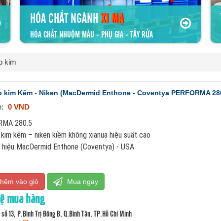
HÓA CHẤT NGÀNH
XI MẠ
HÓA CHẤT NHUỘM MÀU - PHỤ GIA - TẨY RỬA
p kim
 kim Kẽm - Niken (MacDermid Enthone - Coventya PERFORMA 280
n:
0 VND
RMA 280.5
kim kẽm – niken kiềm không xianua hiệu suất cao
 hiệu MacDermid Enthone (Coventya) - USA
hêm vào giỏ
Mua ngay
hệ mua hàng
số 13, P.Bình Trị Đông B, Q.Bình Tân, TP.Hồ Chí Minh