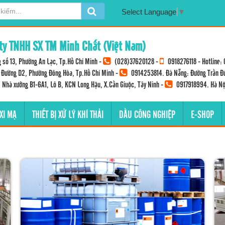
Select Language
▼
ty TNHH SX TM Minh Chất (Việt Nam)
 số 13, Phường An Lạc, Tp.Hồ Chí Minh -
(028)37620128
-
0918276118
- Hotline:
Đường D2, Phường Đông Hòa, Tp.Hồ Chí Minh -
0914253814
. Đà Nẵng: Đường Trần Đ
: Nhà xưởng B1-6A1, Lô B, KCN Long Hậu, X.Cần Giuộc, Tây Ninh -
0917918994
. Hà Nộ
 XI MẠ
THIẾT BỊ XỬ LÝ KHÍ THẢI
DẦU CÔNG NGHIỆP
E-SHOP