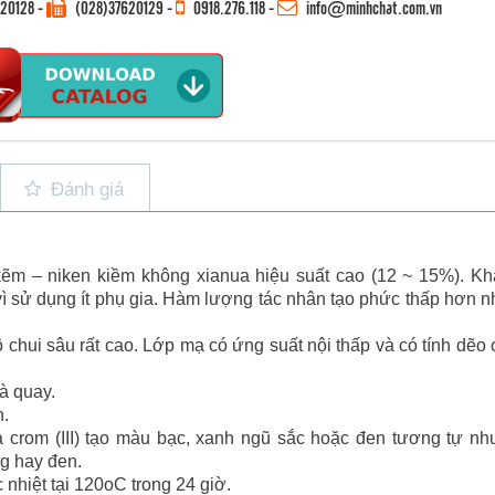
620128
-
(028)37620129 -
0918.276.118
-
info@minhchat.com.vn
Đánh giá
ẽm – niken kiềm không xianua hiệu suất cao (12 ~ 15%). K
ì sử dụng ít phụ gia. Hàm lượng tác nhân tạo phức thấp hơn n
chui sâu rất cao. Lớp mạ có ứng suất nội thấp và có tính dẽo 
và quay.
n.
rom (III) tạo màu bạc, xanh ngũ sắc hoặc đen tương tự nh
g hay đen.
 nhiệt tại 120oC trong 24 giờ.