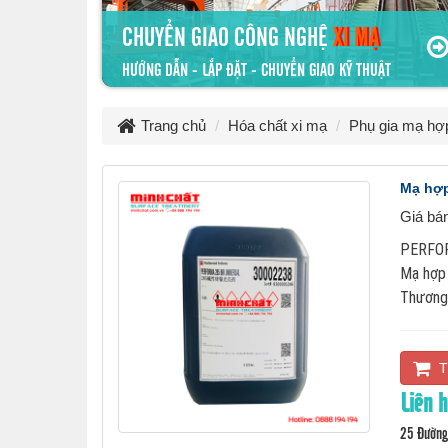
CHUYỂN GIAO CÔNG NGHỆ
XI MẠ
HƯỚNG DẪN - LẮP ĐẶT - CHUYỂN GIAO KỸ THUẬT
Trang chủ
Hóa chất xi mạ
Phụ gia mạ hợ
Mạ hợp
Giá bá
PERFO
Mạ hợp 
Thương
T
Liên 
25 Đường 