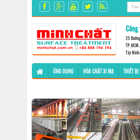
Công 
25 Đường
TP.HCM: 
Tây Ninh
ỨNG DỤNG
HÓA CHẤT XI MẠ
THIẾT BỊ