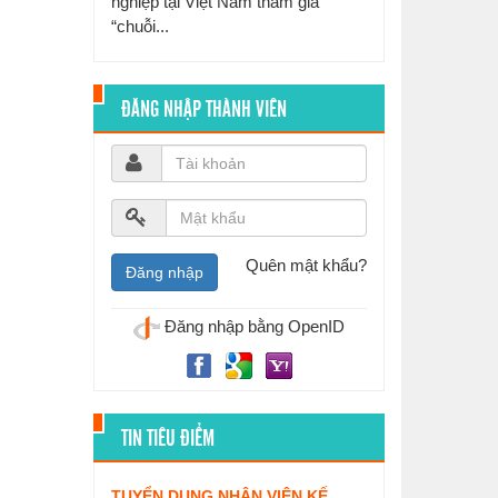
nghiệp tại Việt Nam tham gia
“chuỗi...
ĐĂNG NHẬP THÀNH VIÊN
Quên mật khẩu?
Đăng nhập bằng OpenID
TIN TIÊU ĐIỂM
TUYỂN DỤNG NHÂN VIÊN KẾ