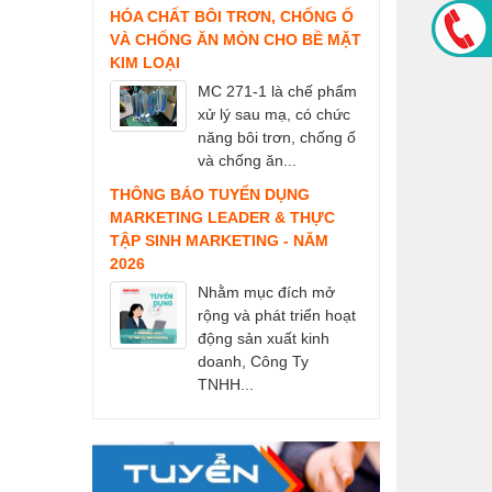
HÓA CHẤT BÔI TRƠN, CHỐNG Ố
VÀ CHỐNG ĂN MÒN CHO BỀ MẶT
KIM LOẠI
MC 271-1 là chế phẩm
xử lý sau mạ, có chức
năng bôi trơn, chống ố
và chống ăn...
THÔNG BÁO TUYỂN DỤNG
MARKETING LEADER & THỰC
TẬP SINH MARKETING - NĂM
2026
Nhằm mục đích mở
rộng và phát triển hoạt
động sản xuất kinh
doanh, Công Ty
TNHH...