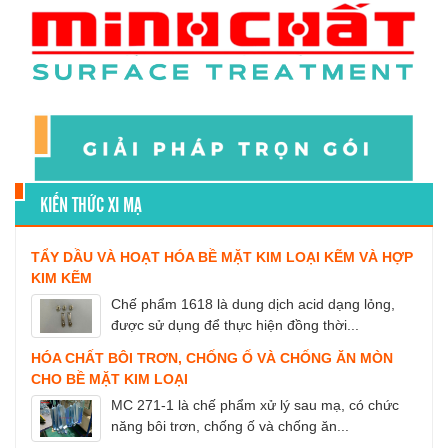
KIẾN THỨC XI MẠ
TẨY DẦU VÀ HOẠT HÓA BỀ MẶT KIM LOẠI KẼM VÀ HỢP
KIM KẼM
Chế phẩm 1618 là dung dịch acid dạng lỏng,
được sử dụng để thực hiện đồng thời...
HÓA CHẤT BÔI TRƠN, CHỐNG Ố VÀ CHỐNG ĂN MÒN
CHO BỀ MẶT KIM LOẠI
MC 271-1 là chế phẩm xử lý sau mạ, có chức
năng bôi trơn, chống ố và chống ăn...