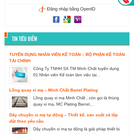
Đăng nhập bằng OpenID
TIN TIÊU ĐIỂM
TUYỂN DỤNG NHÂN VIÊN KẾ TOÁN – BỘ PHẬN KẾ TOÁN
TÀI CHÍNH
Công Ty TNHH SX TM Minh Chất tuyển dụng
01 Nhân viên Kế toán làm việc tại...
Lồng quay xi mạ – Minh Chất Barrel Plating
Lồng quay xi mạ Minh Chất , còn gọi là thùng
quay xi mạ, MC Plating Barrel,...
Dây chuyền xi mạ tự động – Thiết kế, sản xuất và lắp
đặt theo yêu cầu
Dây chuyền xi mạ tự động là giải pháp thiết bị