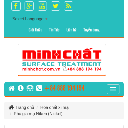
Select Language
▼
Giới thiệu
Tin Tức
Liên hệ
Tuyển dụng
+84 888 194 194
T
o
g
Trang chủ
Hóa chất xi mạ
g
Phụ gia mạ Niken (Nickel)
l
e
n