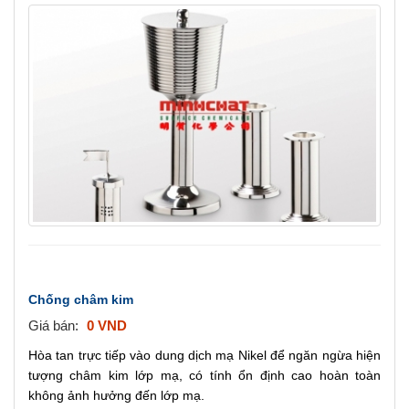
a
v
i
g
a
t
i
o
n
Chống châm kim
Giá bán:
0 VND
Hòa tan trực tiếp vào dung dịch mạ Nikel để ngăn ngừa hiện
tượng châm kim lớp mạ, có tính ổn định cao hoàn toàn
không ảnh hưởng đến lớp mạ.