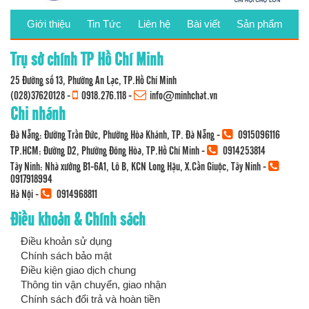
Giới thiệu
Tin Tức
Liên hệ
Bài viết
Sản phẩm
Trụ sở chính TP Hồ Chí Minh
25 Đường số 13, Phường An Lạc, TP.Hồ Chí Minh
(028)37620128
-
0918.276.118
-
info@minhchat.vn
Chi nhánh
Đà Nẵng: Đường Trần Đức, Phường Hòa Khánh, TP. Đà Nẵng -
0915096116
TP.HCM: Đường D2, Phường Đông Hòa, TP.Hồ Chí Minh -
0914253814
Tây Ninh: Nhà xưởng B1-6A1, Lô B, KCN Long Hậu, X.Cần Giuộc, Tây Ninh -
0917918994
Hà Nội -
0914968811
Điều khoản & Chính sách
Điều khoản sử dụng
Chính sách bảo mật
Điều kiện giao dịch chung
Thông tin vận chuyển, giao nhận
Chính sách đổi trả và hoàn tiền