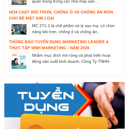
quan trọng trong các nhà máy sản...
HÓA CHẤT BÔI TRƠN, CHỐNG Ố VÀ CHỐNG ĂN MÒN
CHO BỀ MẶT KIM LOẠI
MC 271-1 là chế phẩm xử lý sau mạ, có chức
năng bôi trơn, chống ố và chống ăn...
THÔNG BÁO TUYỂN DỤNG MARKETING LEADER &
THỰC TẬP SINH MARKETING - NĂM 2026
Nhằm mục đích mở rộng và phát triển hoạt
động sản xuất kinh doanh, Công Ty TNHH...