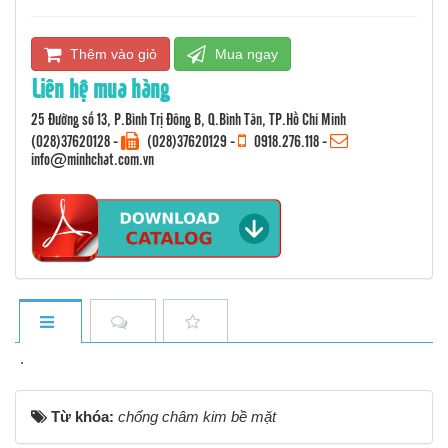
Thêm vào giỏ
Mua ngay
Liên hệ mua hàng
25 Đường số 13, P.Bình Trị Đông B, Q.Bình Tân, TP.Hồ Chí Minh
(028)37620128
-
(028)37620129 -
0918.276.118
-
info@minhchat.com.vn
.
Từ khóa:
chống châm kim bề mặt