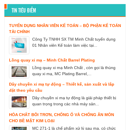
TIN TIÊU ĐIỂM
TUYỂN DỤNG NHÂN VIÊN KẾ TOÁN – BỘ PHẬN KẾ TOÁN
TÀI CHÍNH
Công Ty TNHH SX TM Minh Chất tuyển dụng
01 Nhân viên Kế toán làm việc tại...
Lồng quay xi mạ – Minh Chất Barrel Plating
Lồng quay xi mạ Minh Chất , còn gọi là thùng
quay xi mạ, MC Plating Barrel,...
Dây chuyền xi mạ tự động – Thiết kế, sản xuất và lắp
đặt theo yêu cầu
Dây chuyền xi mạ tự động là giải pháp thiết bị
quan trọng trong các nhà máy sản...
HÓA CHẤT BÔI TRƠN, CHỐNG Ố VÀ CHỐNG ĂN MÒN
CHO BỀ MẶT KIM LOẠI
MC 271-1 là chế phẩm xử lý sau mạ, có chức