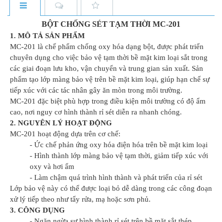
BỘT CHỐNG SÉT TẠM THỜI MC-201
1. MÔ TẢ SẢN PHẨM
MC-201 là chế phẩm chống oxy hóa dạng bột, được phát triển
chuyên dụng cho việc bảo vệ tạm thời bề mặt kim loại sắt trong
các giai đoạn lưu kho, vận chuyển và trung gian sản xuất. Sản
phẩm tạo lớp màng bảo vệ trên bề mặt kim loại, giúp hạn chế sự
tiếp xúc với các tác nhân gây ăn mòn trong môi trường.
MC-201 đặc biệt phù hợp trong điều kiện môi trường có độ ẩm
cao, nơi nguy cơ hình thành rỉ sét diễn ra nhanh chóng.
2. NGUYÊN LÝ HOẠT ĐỘNG
MC-201 hoạt động dựa trên cơ chế:
- Ức chế phản ứng oxy hóa điện hóa trên bề mặt kim loại
- Hình thành lớp màng bảo vệ tạm thời, giảm tiếp xúc với
oxy và hơi ẩm
- Làm chậm quá trình hình thành và phát triển của rỉ sét
Lớp bảo vệ này có thể được loại bỏ dễ dàng trong các công đoạn
xử lý tiếp theo như tẩy rửa, mạ hoặc sơn phủ.
3. CÔNG DỤNG
- Ngăn ngừa sự hình thành rỉ sét trên bề mặt sắt thép