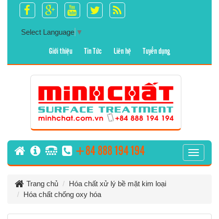
Select Language
▼
Giới thiệu
Tin Tức
Liên hệ
Tuyển dụng
+84 888 194 194
T
o
g
Trang chủ
Hóa chất xử lý bề mặt kim loại
g
Hóa chất chống oxy hóa
l
e
n