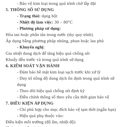
- Bảo vệ kim loại trong quá trình chờ lắp đặt
5. THÔNG SỐ SỬ DỤNG
- Trạng thái:
dạng bột
- Nhiệt độ làm việc:
30 – 80°C
- Phương pháp sử dụng:
Hòa tan hoặc phân tán trong nước (tùy quy trình)
Áp dụng bằng phương pháp nhúng, phun hoặc lau phủ
- Khuyến nghị:
Gia nhiệt dung dịch để tăng hiệu quả chống sét
Khuấy đều trước và trong quá trình sử dụng
6. KIỂM SOÁT VẬN HÀNH
- Đảm bảo bề mặt kim loại sạch trước khi xử lý
- Duy trì nồng độ dung dịch ổn định trong quá trình sử
dụng
- Theo dõi hiệu quả chống sét định kỳ
- Điều chỉnh thông số theo yêu cầu thời gian bảo vệ
7. ĐIỀU KIỆN ÁP DỤNG
- Chỉ phù hợp cho mục đích bảo vệ tạm thời (ngắn hạn)
- Hiệu quả phụ thuộc vào:
Điều kiện môi trường (độ ẩm, nhiệt độ)