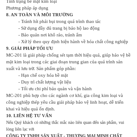
Tình trạng bề mặt kim loại
Phương pháp áp dụng
8. AN TOÀN VÀ MÔI TRƯỜNG
- Tránh hít phải bụi trong quá trình thao tác
- Sử dụng đầy đủ trang bị bảo hộ lao động
- Bảo quản nơi khô ráo, tránh ẩm
- Xử lý theo quy định hiện hành về hóa chất công nghiệp
9. GIẢI PHÁP TỐI ƯU
MC-201 là giải pháp chống sét tạm thời hiệu quả, giúp bảo vệ bề
mặt kim loại trong các giai đoạn trung gian của quá trình sản
xuất và lưu trữ. Sản phẩm góp phần:
- Hạn chế oxy hóa bề mặt
- Duy trì chất lượng vật liệu
- Tối ưu chi phí bảo quản và vận hành
MC-201 phù hợp cho các ngành cơ khí, gia công kim loại và
công nghiệp thép yêu cầu giải pháp bảo vệ linh hoạt, dễ triển
khai và hiệu quả ổn định.
10. LIÊN HỆ TƯ VẤN
Nếu Quý khách có những thắc mắc nào liên quan đến sản phẩm, vui
lòng liên lạc với
CÔNG TY TNHH SẢN XUẤT - THƯƠNG MẠI MINH CHẤT