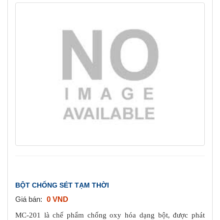
a
v
i
g
a
t
i
o
n
BỘT CHỐNG SÉT TẠM THỜI
Giá bán:
0 VND
MC-201 là chế phẩm chống oxy hóa dạng bột, được phát