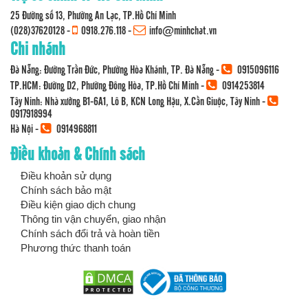
25 Đường số 13, Phường An Lạc, TP.Hồ Chí Minh
(028)37620128
-
0918.276.118
-
info@minhchat.vn
Chi nhánh
Đà Nẵng: Đường Trần Đức, Phường Hòa Khánh, TP. Đà Nẵng -
0915096116
TP.HCM: Đường D2, Phường Đông Hòa, TP.Hồ Chí Minh -
0914253814
Tây Ninh: Nhà xưởng B1-6A1, Lô B, KCN Long Hậu, X.Cần Giuộc, Tây Ninh -
0917918994
Hà Nội -
0914968811
Điều khoản & Chính sách
Điều khoản sử dụng
Chính sách bảo mật
Điều kiện giao dịch chung
Thông tin vận chuyển, giao nhận
Chính sách đổi trả và hoàn tiền
Phương thức thanh toán