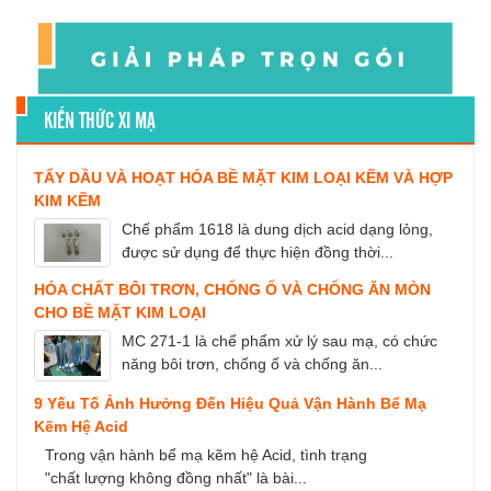
KIẾN THỨC XI MẠ
TẨY DẦU VÀ HOẠT HÓA BỀ MẶT KIM LOẠI KẼM VÀ HỢP
KIM KẼM
Chế phẩm 1618 là dung dịch acid dạng lỏng,
được sử dụng để thực hiện đồng thời...
HÓA CHẤT BÔI TRƠN, CHỐNG Ố VÀ CHỐNG ĂN MÒN
CHO BỀ MẶT KIM LOẠI
MC 271-1 là chế phẩm xử lý sau mạ, có chức
năng bôi trơn, chống ố và chống ăn...
9 Yếu Tố Ảnh Hưởng Đến Hiệu Quả Vận Hành Bể Mạ
Kẽm Hệ Acid
Trong vận hành bể mạ kẽm hệ Acid, tình trạng
"chất lượng không đồng nhất" là bài...